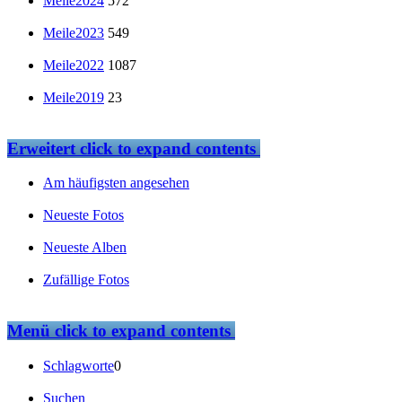
Meile2024
572
Meile2023
549
Meile2022
1087
Meile2019
23
Erweitert
click to expand contents
Am häufigsten angesehen
Neueste Fotos
Neueste Alben
Zufällige Fotos
Menü
click to expand contents
Schlagworte
0
Suchen