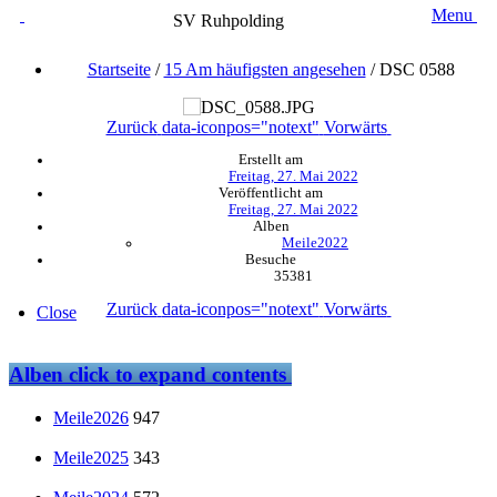
Menu
SV Ruhpolding
Startseite
/
15 Am häufigsten angesehen
/
DSC 0588
Zurück
data-iconpos="notext"
Vorwärts
Erstellt am
Freitag, 27. Mai 2022
Veröffentlicht am
Freitag, 27. Mai 2022
Alben
Meile2022
Besuche
35381
Zurück
data-iconpos="notext"
Vorwärts
Close
Alben
click to expand contents
Meile2026
947
Meile2025
343